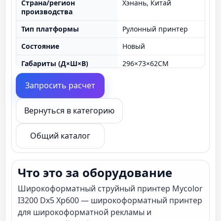
Страна/регион
Хэнань, Китай
производства
Тип платформы
Рулонный принтер
Состояние
Новый
Габариты (Д×Ш×В)
296×73×62СМ
Сферы применения
бумага принтер, этикетка п
Запросить расчет
принтер, обои принтер
Напряжение
220В
Вернуться в категорию
Вес
240 кг
Общий каталог
материал тип
Фото бумага, обойная бумага
чернила
эко сольвент чернила и суб
чернила
Что это за оборудование
печать ширина
1.85 макс
Широкоформатный струйный принтер Mycolor
I3200 Dx5 Xp600 — широкоформатный принтер
ПО
Фото печать
для широкоформатной рекламы и
Применение
В помещении наружный ре