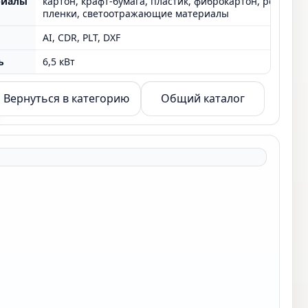
риалы
картон, крафт-бумага, пластик, фиброкартон, резина,
пленки, светоотражающие материалы
AI, CDR, PLT, DXF
ь
6,5 кВт
Вернуться в категорию
Общий каталог