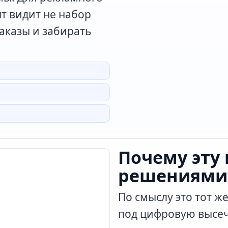
нт видит не набор
заказы и забирать
Почему эту
решениями 
По смыслу это тот ж
под цифровую высеч