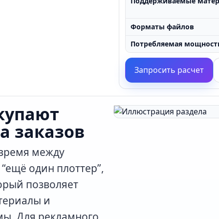
Поддерживаемые мате
Форматы файлов
Потребляемая мощност
Запросить расчет
купают
а заказов
 время между
 “ещё один плоттер”,
орый позволяет
атериалы и
ы. Для рекламного