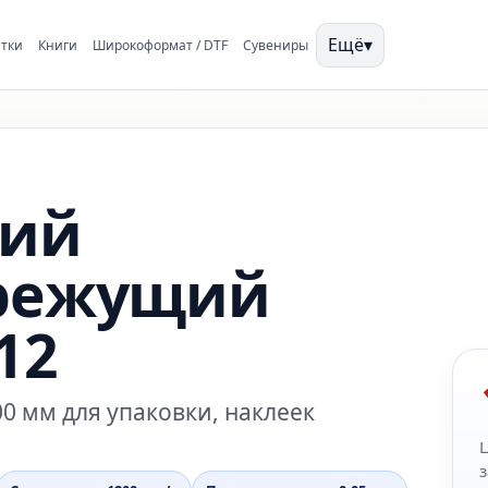
Ещё
▾
тки
Книги
Широкоформат / DTF
Сувениры
кий
режущий
12
 мм для упаковки, наклеек
з