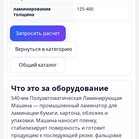
ламинирование
125-400
толщина
подача режим
воздух Вакуум Автоматичес
Запросить расчет
макс. ламинирование
540×800мм
размер
Вернуться в категорию
Температура
0~160℃
ламинирования
Общий каталог
ламинирование
125~400
толщина
ламинирование
5~10мин
Что это за оборудование
скорость
540-мм Полуавтоматическая Ламинирующая
Интерфейс управления
7" сенсорный экран
Машина — промышленный ламинатор для
ламинации бумаги, картона, обложек и
Диаметр втулки пленки
3
упаковки. Машина наносит пленку,
Продольная резка
√
стабилизирует поверхность и готовит
кромки
продукцию к последующей резке, фальцовке