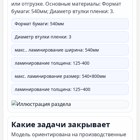
Антизаворот
√
или отгрузке. Основные материалы: Формат
бумаги: 540мм; Диаметр втулки пленки: 3.
автоматический
√
ламинирование
Формат бумаги: 540мм
машина
132×90×145 см
Диаметр втулки пленки: 3
напряжение/мощность
AC220±10%, 50, 1500 Вт
макс.. ламинирование ширина: 540мм
Вес брутто
470 кг
упаковка размер
214×99×153 см
ламинирование толщина: 125-400
макс. ламинирование размер: 540×800мм
ламинирование толщина: 125~400
Какие задачи закрывает
Модель ориентирована на производственные