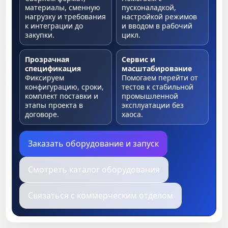
материалы, сменную
пусконаладкой,
нагрузку и требования
настройкой режимов
к интеграции до
и вводом в рабочий
закупки.
цикл.
Прозрачная
Сервис и
спецификация
масштабирование
Фиксируем
Помогаем перейти от
конфигурацию, сроки,
тестов к стабильной
комплект поставки и
промышленной
этапы проекта в
эксплуатации без
договоре.
хаоса.
Заказать оборудование и запуск
Смотреть каталог оборудования
Связаться с коммерческим отделом