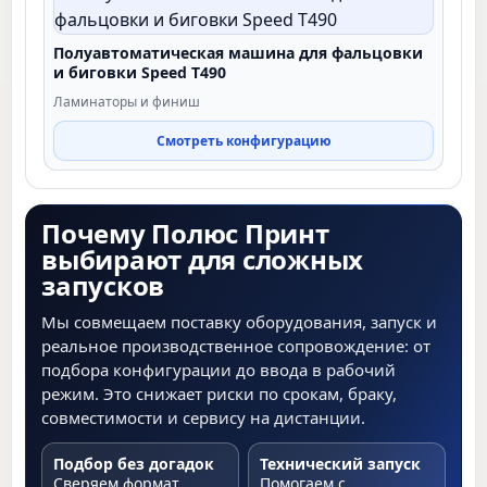
Полуавтоматическая машина для фальцовки
и биговки Speed T490
Ламинаторы и финиш
Смотреть конфигурацию
Почему Полюс Принт
выбирают для сложных
запусков
Мы совмещаем поставку оборудования, запуск и
реальное производственное сопровождение: от
подбора конфигурации до ввода в рабочий
режим. Это снижает риски по срокам, браку,
совместимости и сервису на дистанции.
Подбор без догадок
Технический запуск
Сверяем формат,
Помогаем с