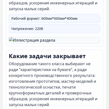
образцов, ускорения инженерных итераций и
запуска малых серий.
Скорость печати
® 3 принтер 10, скорость,
производственный
Рабочий формат: 600мм*600мм*400мм
напечатанного
Фото Доступно
Напряжение: 220В
упаковка детали
дерево
Какие задачи закрывает
Оборудование такого класса выбирают не
ради “характеристики на бумаге”, а ради
конкретного производственного результата:
изготовления прототипов, мастер-моделей и
технологической оснастки, печати
крупноформатных деталей и проверочных
образцов, ускорения инженерных итераций и
запуска малых серий.