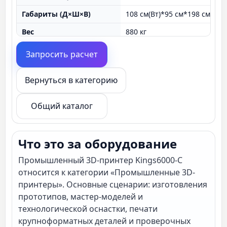
Габариты (Д×Ш×В)
108 см(Вт)*95 см*198 см
Вес
880 кг
модель количество
6000
Запросить расчет
Применение
модель
Вернуться в категорию
Материалы печати
Фото
система
YV04
Общий каталог
система
сканер
толщина
0.05мм~0.20мм
Что это за оборудование
Рабочее поле печати
600мм*600мм*400мм
Промышленный 3D-принтер Kings6000-C
относится к категории «Промышленные 3D-
ПО
7
принтеры». Основные сценарии: изготовления
Гарантия
2 лет
прототипов, мастер-моделей и
технологической оснастки, печати
печать
0.1мм, и, или и
крупноформатных деталей и проверочных
печать размер
печать размер: 850×850×550