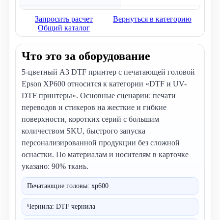
Тип платформы
DTF принтер
Запросить расчет
Вернуться в категорию
Общий каталог
Носитель печати
PET
Материалы печати
90% ткань
Что это за оборудование
Уровень автоматизации
Автоматический
5-цветный A3 DTF принтер с печатающей головой
Состояние
Новый
Epson XP600 относится к категории «DTF и UV-
DTF принтеры». Основные сценарии: печати
Габариты (Д×Ш×В)
33 см (A3)
переводов и стикеров на жесткие и гибкие
этикетка
Да
поверхности, коротких серий с большим
количеством SKU, быстрого запуска
количество голов
Тройная система против засоро
персонализированной продукции без сложной
количество чернила
Тройная система против засоро
оснастки. По материалам и носителям в карточке
указано: 90% ткань.
количество
Тройная система против засоро
Рабочее напряжение
110
Печатающие головы: xp600
мощность режим
Сетевое питание
Чернила: DTF чернила
Функционал принтера
DTF принтер