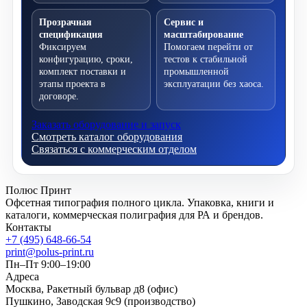
Прозрачная
Сервис и
спецификация
масштабирование
Фиксируем
Помогаем перейти от
конфигурацию, сроки,
тестов к стабильной
комплект поставки и
промышленной
этапы проекта в
эксплуатации без хаоса.
договоре.
Заказать оборудование и запуск
Смотреть каталог оборудования
Связаться с коммерческим отделом
Полюс Принт
Офсетная типография полного цикла. Упаковка, книги и
каталоги, коммерческая полиграфия для РА и брендов.
Контакты
+7 (495) 648-66-54
print@polus-print.ru
Пн–Пт 9:00–19:00
Адреса
Москва, Ракетный бульвар д8 (офис)
Пушкино, Заводская 9с9 (производство)