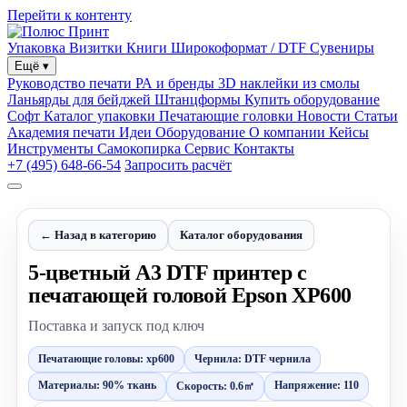
Перейти к контенту
Упаковка
Визитки
Книги
Широкоформат / DTF
Сувениры
Ещё
▾
Руководство печати
РА и бренды
3D наклейки из смолы
Ланьярды для бейджей
Штанцформы
Купить оборудование
Софт
Каталог упаковки
Печатающие головки
Новости
Статьи
Академия печати
Идеи
Оборудование
О компании
Кейсы
Инструменты
Самокопирка
Сервис
Контакты
+7 (495) 648-66-54
Запросить расчёт
← Назад в категорию
Каталог оборудования
5-цветный A3 DTF принтер с
печатающей головой Epson XP600
Поставка и запуск под ключ
Печатающие головы: xp600
Чернила: DTF чернила
Материалы: 90% ткань
Напряжение: 110
Скорость: 0.6㎡