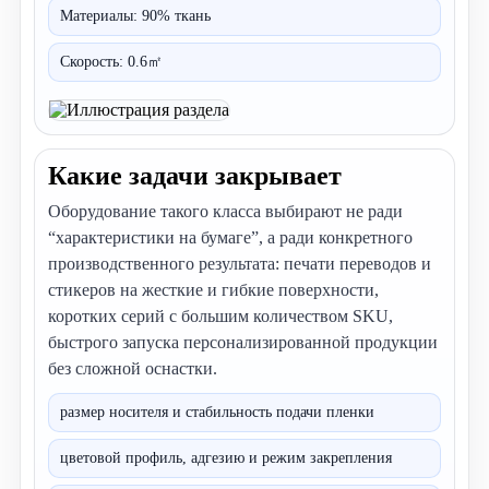
Материалы: 90% ткань
Разрешение
1440-720dpi
Скорость: 0.6㎡
Скорость
0.6㎡
Сферы применения
печать, ткань (подходит для 90
Напряжение
110
Какие задачи закрывает
Гарантия
1 год
Оборудование такого класса выбирают не ради
Вес
25
“характеристики на бумаге”, а ради конкретного
производственного результата: печати переводов и
программное обеспечение
ПО
стикеров на жесткие и гибкие поверхности,
чернила
белый
коротких серий с большим количеством SKU,
быстрого запуска персонализированной продукции
Цветовая схема чернил
Вт
без сложной оснастки.
размер носителя и стабильность подачи пленки
цветовой профиль, адгезию и режим закрепления