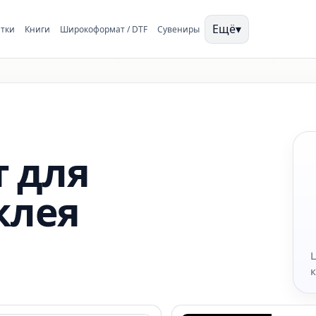
Ещё
▾
тки
Книги
Широкоформат / DTF
Сувениры
т для
клея