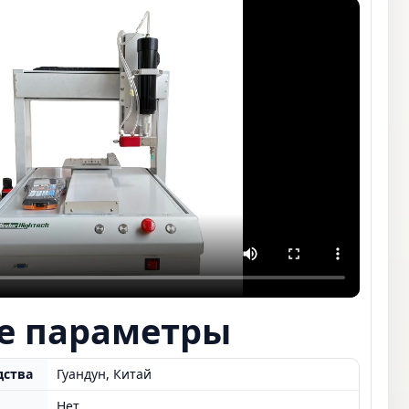
е параметры
дства
Гуандун, Китай
Нет