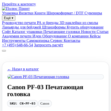
Перейти к контенту
Упаковка
Визитки
Книги
Широкоформат / DTF
Сувениры
Ещё
▾
Руководство печати
РА и бренды
3D наклейки из смолы
Ланьярды для бейджей
Штанцформы
Купить оборудование
Софт
Каталог упаковки
Печатающие головки
Новости
Статьи
Академия печати
Идеи
Оборудование
О компании
Кейсы
Инструменты
Самокопирка
Сервис
Контакты
+7 (495) 648-66-54
Запросить расчёт
← Назад в каталог
Canon PF-03 Печатающая
головка
SKU: CN-PF-03
Canon