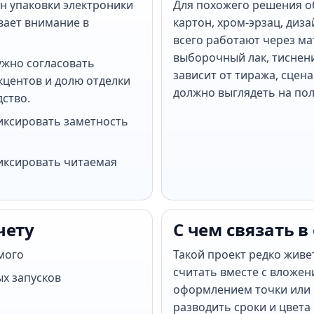
йн упаковки электроники
Для похожего решения 
вает внимание в
картон, хром-эрзац, диз
всего работают через ма
выборочный лак, тиснен
ужно согласовать
зависит от тиража, сцена
центов и долю отделки
должно выглядеть на пол
дство.
иксировать заметность
иксировать читаемая
чету
С чем связать в
мого
Такой проект редко живе
считать вместе с вложен
ых запусков
оформлением точки или 
разводить сроки и цвета