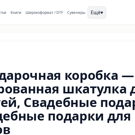
Ещё
▾
тки
Книги
Широкоформат / DTF
Сувениры
дарочная коробка —
рованная шкатулка 
тей, Свадебные под
дебные подарки для
ов