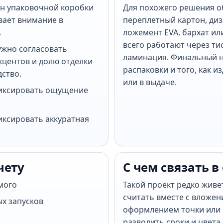
йн упаковочной коробки
Для похожего решения 
вает внимание в
переплетный картон, диз
.
ложемент EVA, бархат ил
всего работают через тис
ужно согласовать
ламинация. Финальный н
центов и долю отделки
распаковки и того, как и
дство.
или в выдаче.
фиксировать ощущение
иксировать аккуратная
чету
С чем связать в
мого
Такой проект редко живе
считать вместе с вложен
ых запусков
оформлением точки или 
разводить сроки и цвета