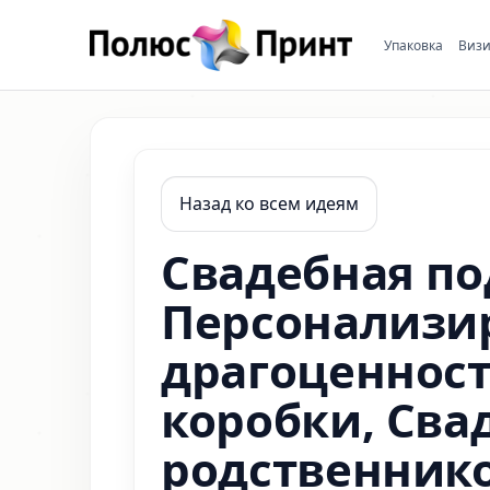
Упаковка
Визи
Назад ко всем идеям
Свадебная по
Персонализи
драгоценнос
коробки, Сва
родственник