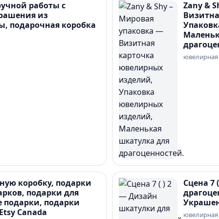
ручной работы с
Zany & 
крашения из
Визитна
ы, подарочная коробка
Упаковк
Маленьк
драгоце
ювелирная
ную коробку, подарки
Сцена 7 
арков, подарки для
драгоце
 подарки, подарки
Украшен
Etsy Canada
ювелирная