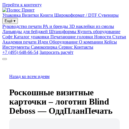
Перейти к контенту
Упаковка
Визитки
Книги
Широкоформат / DTF
Сувениры
Ещё
▾
Руководство печати
РА и бренды
3D наклейки из смолы
Ланьярды для бейджей
Штанцформы
Купить оборудование
Софт
Каталог упаковки
Печатающие головки
Новости
Статьи
Академия печати
Идеи
Оборудование
О компании
Кейсы
Инструменты
Самокопирка
Сервис
Контакты
+7 (495) 648-66-54
Запросить расчёт
Назад ко всем идеям
Роскошные визитные
карточки – логотип Blind
Deboss — ОддПланПечать