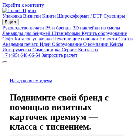
Перейти к контенту
Упаковка
Визитки
Книги
Широкоформат / DTF
Сувениры
Ещё
▾
Руководство печати
РА и бренды
3D наклейки из смолы
Ланьярды для бейджей
Штанцформы
Купить оборудование
Софт
Каталог упаковки
Печатающие головки
Новости
Статьи
Академия печати
Идеи
Оборудование
О компании
Кейсы
Инструменты
Самокопирка
Сервис
Контакты
+7 (495) 648-66-54
Запросить расчёт
Назад ко всем идеям
Поднимите свой бренд с
помощью визитных
карточек премиум —
класса с тиснением.