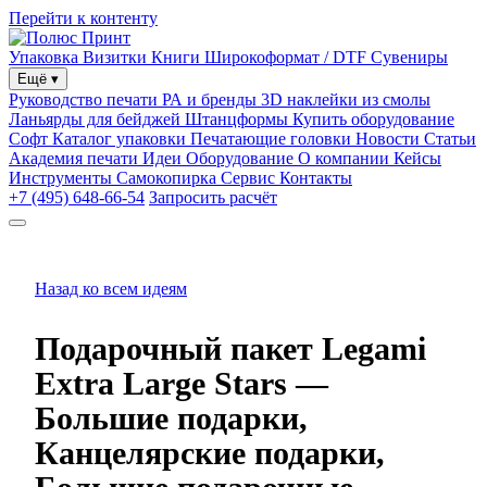
Перейти к контенту
Упаковка
Визитки
Книги
Широкоформат / DTF
Сувениры
Ещё
▾
Руководство печати
РА и бренды
3D наклейки из смолы
Ланьярды для бейджей
Штанцформы
Купить оборудование
Софт
Каталог упаковки
Печатающие головки
Новости
Статьи
Академия печати
Идеи
Оборудование
О компании
Кейсы
Инструменты
Самокопирка
Сервис
Контакты
+7 (495) 648-66-54
Запросить расчёт
Назад ко всем идеям
Подарочный пакет Legami
Extra Large Stars —
Большие подарки,
Канцелярские подарки,