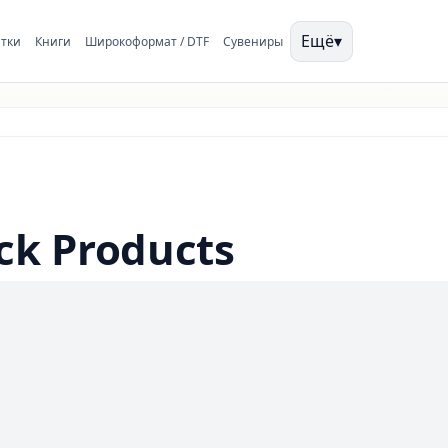
Ещё
▾
тки
Книги
Широкоформат / DTF
Сувениры
ck Products