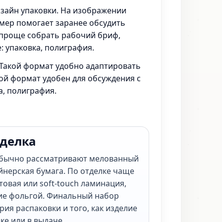
изайн упаковки. На изображении
имер помогает заранее обсудить
е проще собрать рабочий бриф,
: упаковка, полиграфия.
. Такой формат удобно адаптировать
кой формат удобен для обсуждения с
а, полиграфия.
тделка
обычно рассматривают мелованный
айнерская бумага. По отделке чаще
товая или soft-touch ламинация,
ие фольгой. Финальный набор
рия распаковки и того, как изделие
ке или в выдаче.