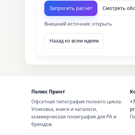
Запросить расчёт
Смотреть об
Внешний источник:
открыть
Назад ко всем идеям
Полюс Принт
К
Офсетная типография полного цикла.
+7
Упаковка, книги и каталоги,
pr
коммерческая полиграфия для РА и
Пн
брендов.