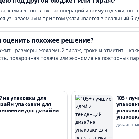
дею под другой бюджет или тираж?
ы, количество сложных операций и схему отделки, но с
ется узнаваемым и при этом укладывается в реальный бю
ы оценить похожее решение?
ожить размеры, желаемый тираж, сроки и отметить, как
ть, подарочная подача или экономия на повторных пар
йна упаковки для
105+ лу
зайн упаковки для
упаковк
хновение для дизайна
упаковк
упаковк
дизайн упа