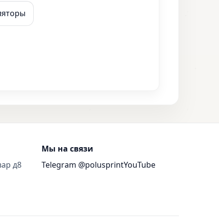
ляторы
Мы на связи
вар д8
Telegram @polusprint
YouTube