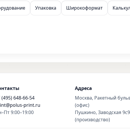
орудование
Упаковка
Широкоформат
Кальку
онтакты
Адреса
 (495) 648-66-54
Москва, Ракетный буль
int@polus-print.ru
(офис)
–Пт 9:00–19:00
Пушкино, Заводская 9с9
(производство)