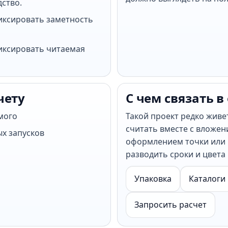
дство.
иксировать заметность
иксировать читаемая
чету
С чем связать в
мого
Такой проект редко живе
считать вместе с вложен
ых запусков
оформлением точки или 
разводить сроки и цвета
Упаковка
Каталоги
Запросить расчет