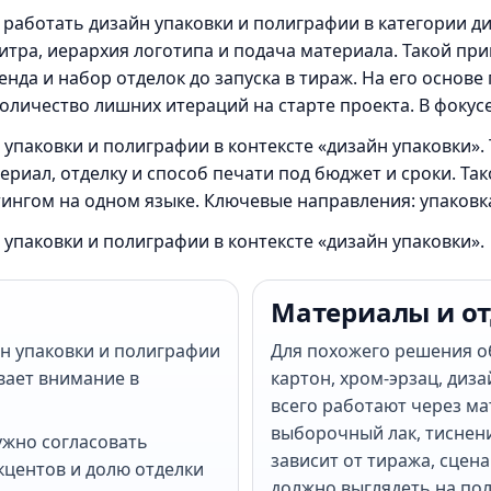
 работать дизайн упаковки и полиграфии в категории д
итра, иерархия логотипа и подача материала. Такой пр
енда и набор отделок до запуска в тираж. На его основ
оличество лишних итераций на старте проекта. В фокусе
 упаковки и полиграфии в контексте «дизайн упаковки»
риал, отделку и способ печати под бюджет и сроки. Та
ингом на одном языке. Ключевые направления: упаковк
 упаковки и полиграфии в контексте «дизайн упаковки».
Материалы и о
йн упаковки и полиграфии
Для похожего решения 
вает внимание в
картон, хром-эрзац, диз
всего работают через ма
выборочный лак, тиснен
ужно согласовать
зависит от тиража, сцена
центов и долю отделки
должно выглядеть на пол