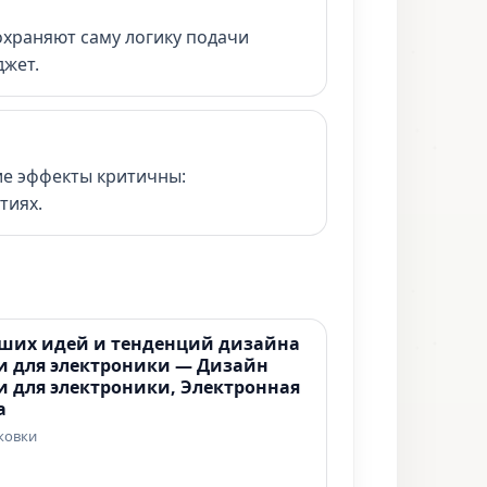
охраняют саму логику подачи
джет.
ие эффекты критичны:
тиях.
чших идей и тенденций дизайна
и для электроники — Дизайн
и для электроники, Электронная
а
ковки