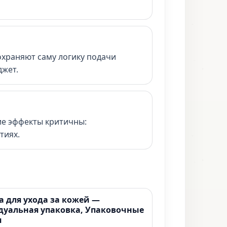
охраняют саму логику подачи
джет.
ие эффекты критичны:
тиях.
а для ухода за кожей —
уальная упаковка, Упаковочные
я