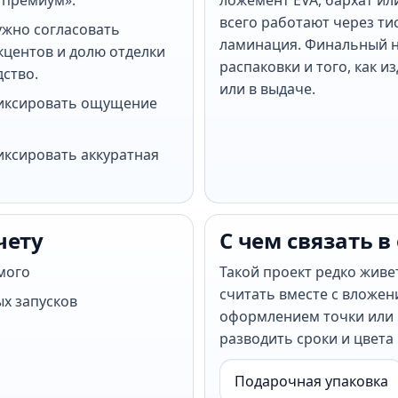
 премиум».
ложемент EVA, бархат ил
всего работают через тис
ужно согласовать
ламинация. Финальный н
центов и долю отделки
распаковки и того, как и
дство.
или в выдаче.
фиксировать ощущение
иксировать аккуратная
чету
С чем связать в
мого
Такой проект редко живе
считать вместе с вложен
ых запусков
оформлением точки или 
разводить сроки и цвета
Подарочная упаковка