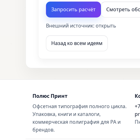
Запросить расчёт
Смотреть об
Внешний источник:
открыть
Назад ко всем идеям
Полюс Принт
К
Офсетная типография полного цикла.
+7
Упаковка, книги и каталоги,
pr
коммерческая полиграфия для РА и
Пн
брендов.