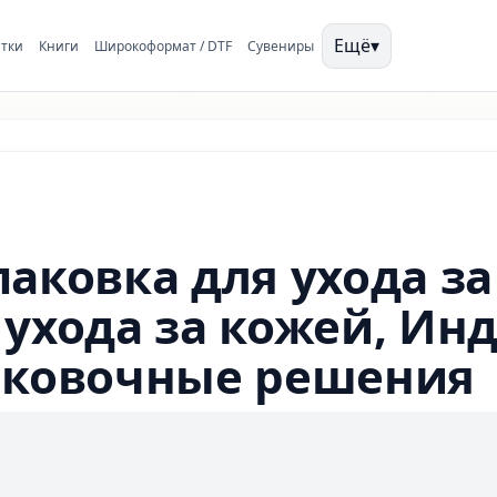
Ещё
▾
тки
Книги
Широкоформат / DTF
Сувениры
паковка для ухода з
 ухода за кожей, И
паковочные решения