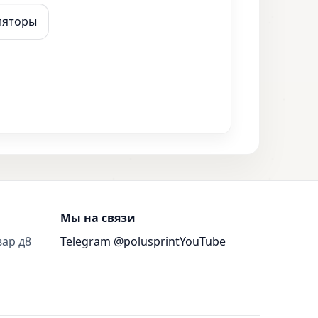
ляторы
Мы на связи
вар д8
Telegram @polusprint
YouTube