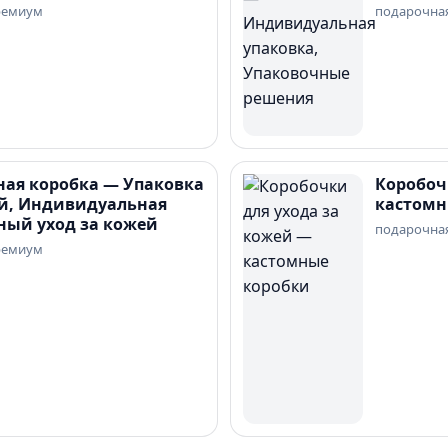
ремиум
подарочна
ная коробка — Упаковка
Коробоч
ей, Индивидуальная
кастомн
ный уход за кожей
подарочна
ремиум