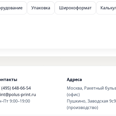
орудование
Упаковка
Широкоформат
Кальку
онтакты
Адреса
 (495) 648-66-54
Москва, Ракетный буль
int@polus-print.ru
(офис)
–Пт 9:00–19:00
Пушкино, Заводская 9с9
(производство)