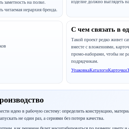
изделие должно выглядеть на
ь заметность на полке.
ь читаемая иерархия бренда.
С чем связать в о
Такой проект редко живет са
ков
вместе с вложениями, карто
промо-наборами, чтобы не ра
подрядчикам.
Упаковка
Каталоги
Карточки
роизводство
евести идею в рабочую систему: определить конструкцию, матери
пускать не один раз, а сериями без потери качества.
отрим, как решение будет масштабироваться по размеру, цвету и