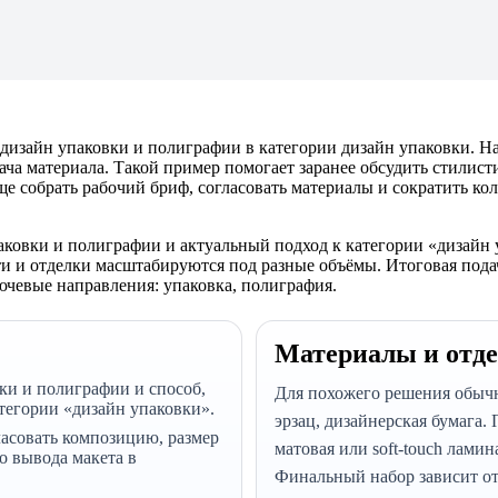
ь дизайн упаковки и полиграфии в категории дизайн упаковки. Н
ача материала. Такой пример помогает заранее обсудить стилист
още собрать рабочий бриф, согласовать материалы и сократить ко
ковки и полиграфии и актуальный подход к категории «дизайн 
ти и отделки масштабируются под разные объёмы. Итоговая подач
ючевые направления: упаковка, полиграфия.
Материалы и отд
ки и полиграфии и способ,
Для похожего решения обычн
тегории «дизайн упаковки».
эрзац, дизайнерская бумага. 
ласовать композицию, размер
матовая или soft-touch лами
о вывода макета в
Финальный набор зависит от 