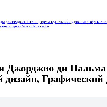
рды для бейджей
Штанцформы
Купить оборудование
Софт
Катал
амокопирка
Сервис
Контакты
ля Джорджио ди Пальм
дизайн, Графический 