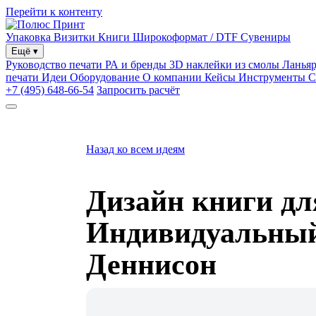
Перейти к контенту
Упаковка
Визитки
Книги
Широкоформат / DTF
Сувениры
Ещё
▾
Руководство печати
РА и бренды
3D наклейки из смолы
Ланья
печати
Идеи
Оборудование
О компании
Кейсы
Инструменты
С
+7 (495) 648-66-54
Запросить расчёт
Назад ко всем идеям
Дизайн книги д
Индивидуальный 
Деннисон