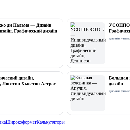
джо ди Пальма — Дизайн
УСОППОСТ
изайн, Графический дизайн
Графическ
дизайн упак
ческий дизайн,
Большая 
, Логотип Хьюстон Астрос
дизайн
дизайн упак
вка
Широкоформат
Калькуляторы