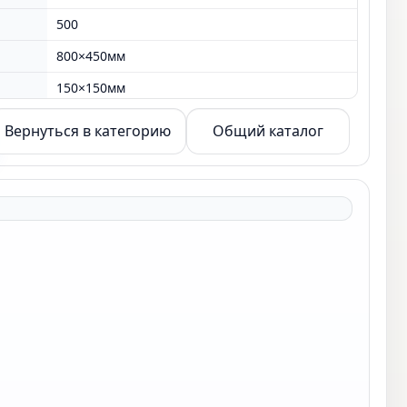
500
800×450мм
150×150мм
2 кВт
Вернуться в категорию
Общий каталог
1-3мм
3-7
500 кг
380 В 3
дерево
1600×1750×1500мм
книга твердый переплет машина
800×450мм
1-3мм