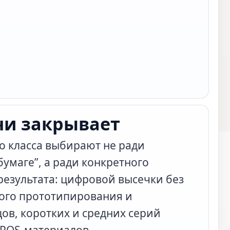
3-7 мин
1600×1750×1500мм
0.5-0.85МПа
0.001³
5.5 кВт, 2 кВт
чи закрывает
о класса выбирают не ради
бумаге”, а ради конкретного
результата: цифровой высечки без
ого прототипирования и
ов, коротких и средних серий