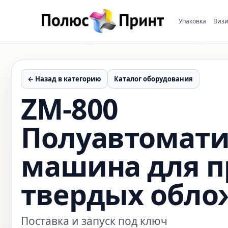
Упаковка
Визи
← Назад в категорию
Каталог оборудования
ZM-800
Полуавтомати
машина для п
твердых обло
Поставка и запуск под ключ