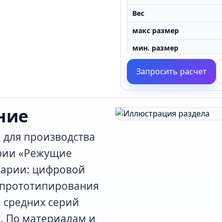
Вес
макс размер
мин. размер
мощность
Запросить расчет
картон толщина
Скорость
ние
Вес
 для производства
Напряжение
ории «Режущие
упаковка
нарии: цифровой
Габариты
 прототипирования
Наименование
и средних серий
макс. размер
. По материалам и
картон размер