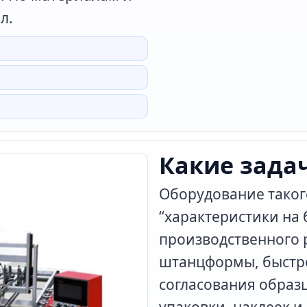
л.
бумага
Габариты машины
воздух давление
воздух
мощность
Какие зада
Оборудование таког
“характеристики на 
производственного 
штанцформы, быстр
согласования образц