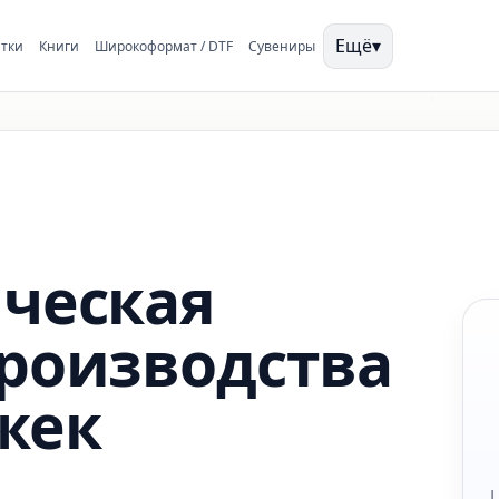
Ещё
▾
тки
Книги
Широкоформат / DTF
Сувениры
ческая
роизводства
жек