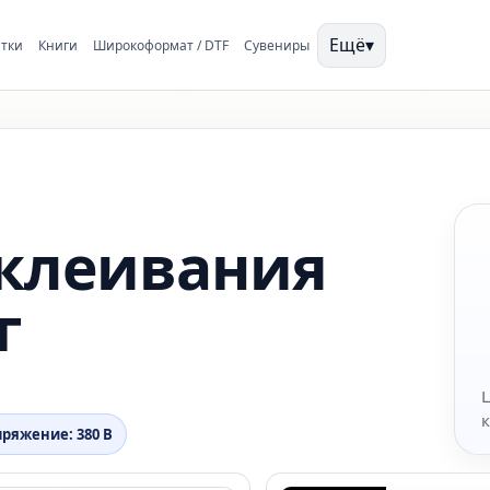
Ещё
▾
тки
Книги
Широкоформат / DTF
Сувениры
клеивания
г
ряжение: 380 В