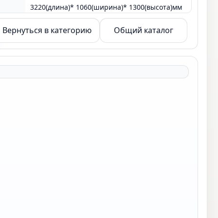
3220(длина)* 1060(ширина)* 1300(высота)мм
и
Вернуться в категорию
Общий каталог
книга
деревянный для книга машина книга машина
15