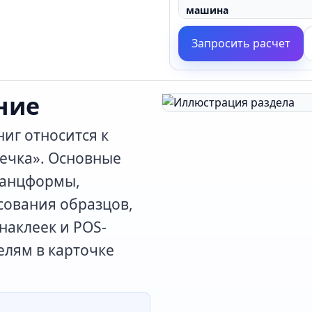
машина
Функция
Запросить расчет
подходит материал
упаковка деталь
ние
поставка деталь
иг относится к
ечка». Основные
танцформы,
сования образцов,
наклеек и POS-
елям в карточке