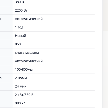
380 В
2200 Вт
и
Автоматический
1 год
Новый
850
книга машина
Автоматический
100-800мм
а
2-45мм
24 мин
2 кВт/380 В
980 кг