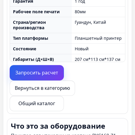
Гарантия
1 год
Рабочее поле печати
80мм
Страна/регион
Гуандун, Китай
производства
Тип платформы
Планшетный принтер
Состояние
Новый
Габариты (Д×Ш×В)
207 см*113 см*137 см
Сферы применения
печать по бумаге, печать эт
Запросить расчет
карт, печать по цилиндриче
печать по листовым матери
ткани, УФ принтер
Вернуться в категорию
Напряжение
110
Общий каталог
Вес
350 кг
Наименование
BYC168-Z1
Что это за оборудование
Печатающая голова
HP печать голова