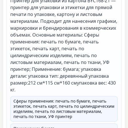
Принтер для упаковки из картона BYC168-Z1 —
Разрешение
600 точек/дюйм* 1200 точе
принтер для упаковки и этикетки для прямой
Рабочее поле печати
215 мм
печати по упаковке, картону и листовым
материалам. Подходит для нанесения графики,
Применение
бумага
маркировки и брендирования в коммерческих
Гарантия
год гарантия( печать голова
объемах. Основные материалы: Сферы
применения: печать по бумаге, печать
операционная система
7/10
этикеток, печать карт, печать по
упаковка детали
упаковка тип: деревянный <
цилиндрическим изделиям, печать по
размер:212 см*115 см*160 с
листовым материалам, печать по ткани, УФ
430 кг
принтер; Применение: бумага; упаковка
детали: упаковка тип: деревянный упаковка
размер:212 см*115 см*160 смупаковка вес: 430
кг.
Сферы применения: печать по бумаге, печать
этикеток, печать карт, печать по цилиндрическим
изделиям, печать по листовым материалам,
печать по ткани, УФ принтер