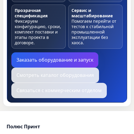
Прозрачная
Сервис и
спецификация
масштабирование
Фиксируем
Помогаем перейти от
конфигурацию, сроки,
тестов к стабильной
комплект поставки и
промышленной
этапы проекта в
эксплуатации без
договоре.
хаоса.
Заказать оборудование и запуск
Смотреть каталог оборудования
Связаться с коммерческим отделом
Полюс Принт