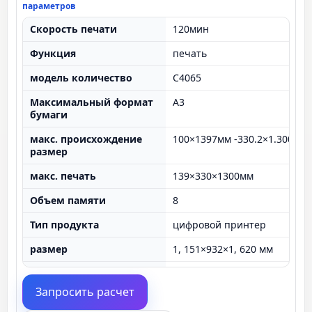
параметров
Скорость печати
120мин
Функция
печать
модель количество
C4065
Максимальный формат
A3
бумаги
макс. происхождение
100×1397мм -330.2×1.300мм
размер
макс. печать
139×330×1300мм
Объем памяти
8
Тип продукта
цифровой принтер
размер
1, 151×932×1, 620 мм
Скорость
скорость
Запросить расчет
Вес
560 кг